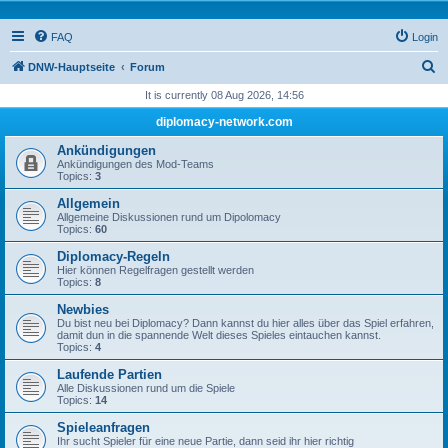
FAQ
Login
S
DNW-Hauptseite
Forum
e
It is currently 08 Aug 2026, 14:56
a
diplomacy-network.com
r
Ankündigungen
c
Ankündigungen des Mod-Teams
Topics:
3
h
Allgemein
Allgemeine Diskussionen rund um Dipolomacy
Topics:
60
Diplomacy-Regeln
Hier können Regelfragen gestellt werden
Topics:
8
Newbies
Du bist neu bei Diplomacy? Dann kannst du hier alles über das Spiel erfahren,
damit dun in die spannende Welt dieses Spieles eintauchen kannst.
Topics:
4
Laufende Partien
Alle Diskussionen rund um die Spiele
Topics:
14
Spieleanfragen
Ihr sucht Spieler für eine neue Partie, dann seid ihr hier richtig