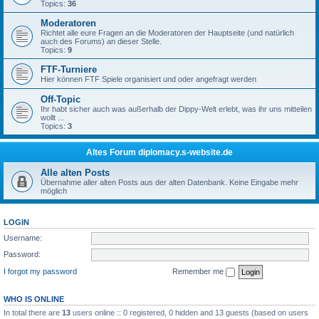
Topics:
36
Moderatoren
Richtet alle eure Fragen an die Moderatoren der Hauptseite (und natürlich
auch des Forums) an dieser Stelle.
Topics:
9
FTF-Turniere
Hier können FTF Spiele organisiert und oder angefragt werden
Off-Topic
Ihr habt sicher auch was außerhalb der Dippy-Welt erlebt, was ihr uns mitteilen
wollt ...
Topics:
3
Altes Forum diplomacy.s-website.de
Alle alten Posts
Übernahme aller alten Posts aus der alten Datenbank. Keine Eingabe mehr
möglich
LOGIN
Username:
Password:
I forgot my password
Remember me
WHO IS ONLINE
In total there are
13
users online :: 0 registered, 0 hidden and 13 guests (based on users